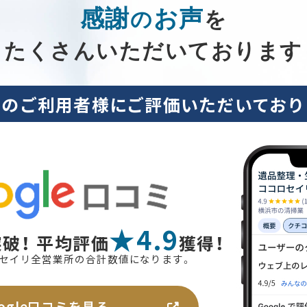
感謝
お声
の
を
たくさんいただいております
くのご利用者様に
ご評価いただいており
★4.9
突破！
平均評価
獲得！
コロセイリ全営業所の合計数値になります。
oogle口コミを見る