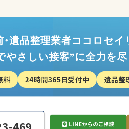
前・遺品整理業者
ココロセイ
でやさしい接客”に
全力を尽
無料
24時間365日受付中
遺品整
い
23-469
LINEからのご相談