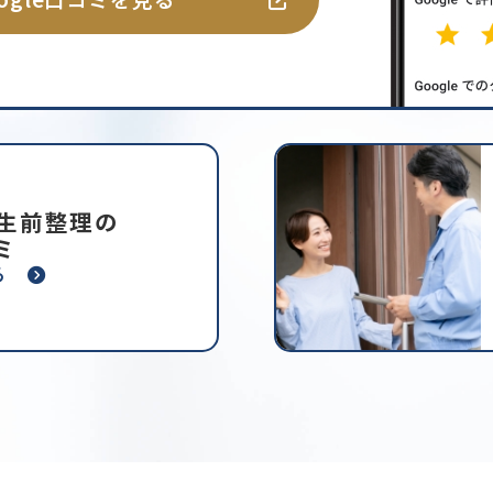
・生前整理の
ミ
ら