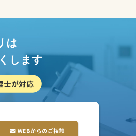
リは
くします
理士が対応
WEBからのご相談