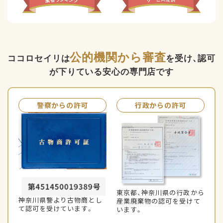
公的機関から審査
ココロセイリは
を受け、認可
が下りている安心の専門店です
警察からの許可
行政からの許可
東京都、神奈川県の行政から
神奈川県警より
古物商とし
産業廃棄物の認可を
受けて
て
認可を受けています。
います。