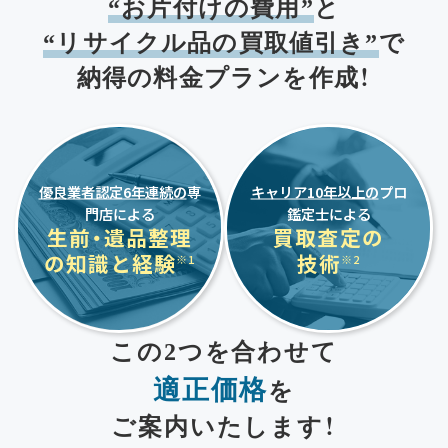
“お片付けの費用”
と
“リサイクル品の買取値引き”
で
納得の料金プランを作成！
優良業者認定6年連続の
専
キャリア10年以上の
プロ
門店による
鑑定士による
生前・遺品整理
買取査定の
の
知識と経験
技術
この2つを合わせて
適正価格
を
ご案内いたします！