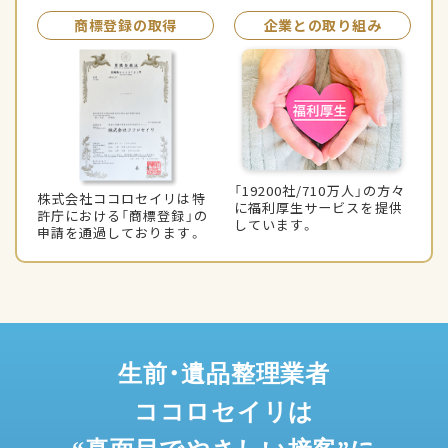
商標登録の取得
企業との取り組み
「19200社/710万人」の方々
株式会社ココロセイリは
特
に
福利厚生サービスを
提供
許庁における「商標登録」の
しています。
申請を通過しております。
生前・遺品整理業者
ココロセイリは
“真面目でやさしい接客”に