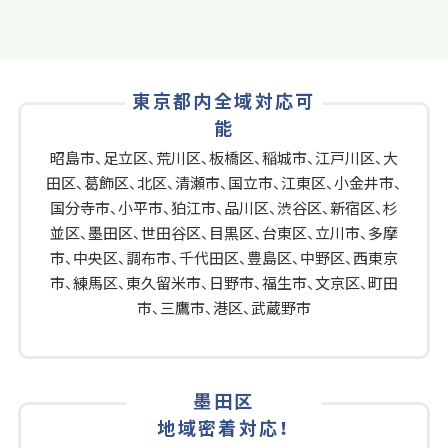
東京都内全域対応可
能
昭島市
、
足立区
、
荒川区
、
板橋区
、
稲城市
、
江戸川区
、
大
田区
、
葛飾区
、
北区
、
清瀬市
、
国立市
、
江東区
、
小金井市
、
国分寺市
、
小平市
、
狛江市
、
品川区
、
渋谷区
、
新宿区
、
杉
並区
、
墨田区
、
世田谷区
、
目黒区
、
台東区
、
立川市
、
多摩
市
、
中央区
、
調布市
、
千代田区
、
豊島区
、
中野区
、
西東京
市
、
練馬区
、
東久留米市
、
日野市
、
福生市
、
文京区
、
町田
市
、
三鷹市
、
港区
、
武蔵野市
墨田区
地域密着対応！