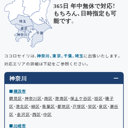
365日 年中無休で対応！
もちろん､日時指定も可
能です。
ココロセイリは、
神奈川、東京、千葉、埼玉
に出張いたします。
対応エリアの詳細は下記をご参照ください。
神奈川
横浜市
鶴見区
・
神奈川区
・
南区
・
港南区
・
保土ケ谷区
・
旭区
・
磯子
区
・
港北区
・
緑区
・
青葉区
・
都筑区
・
戸塚区
・
栄区
・
泉区
・
瀬谷
区
・
金沢区
・
西区
・
中区
川崎市