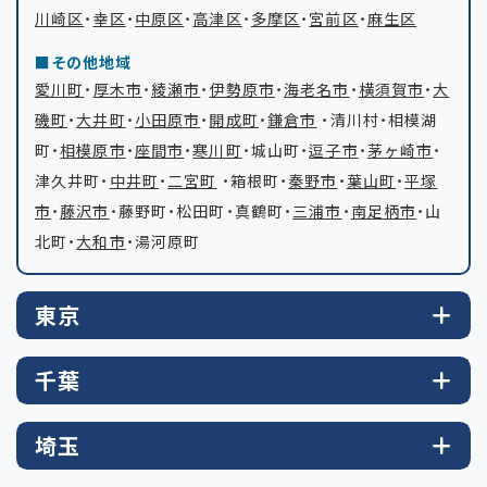
川崎区
・
幸区
・
中原区
・
高津区
・
多摩区
・
宮前区
・
麻生区
その他地域
愛川町
・
厚木市
・
綾瀬市
・
伊勢原市
・
海老名市
・
横須賀市
・
大
磯町
・
大井町
・
小田原市
・
開成町
・
鎌倉市
・清川村・相模湖
町・
相模原市
・
座間市
・
寒川町
・城山町・
逗子市
・
茅ヶ崎市
・
津久井町・
中井町
・
二宮町
・箱根町・
秦野市
・
葉山町
・
平塚
市
・
藤沢市
・藤野町・松田町・真鶴町・
三浦市
・
南足柄市
・山
北町・
大和市
・湯河原町
東京
千葉
埼玉