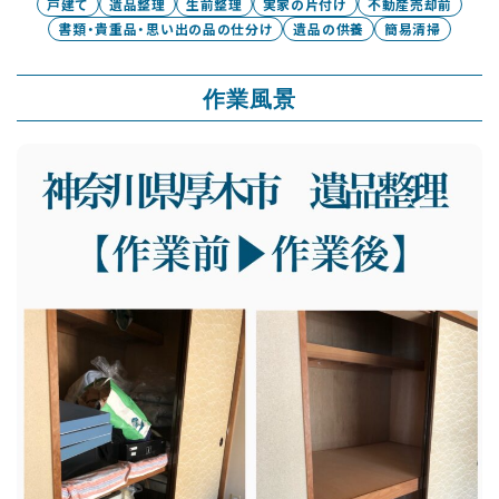
戸建て
遺品整理
生前整理
実家の片付け
不動産売却前
書類・貴重品・思い出の品の仕分け
遺品の供養
簡易清掃
作業風景