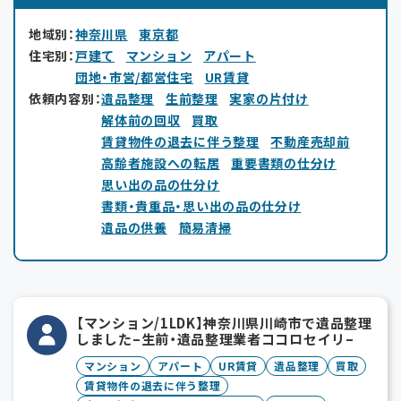
地域別：
神奈川県
東京都
住宅別：
戸建て
マンション
アパート
団地・市営/都営住宅
UR賃貸
依頼内容別：
遺品整理
生前整理
実家の片付け
解体前の回収
買取
賃貸物件の退去に伴う整理
不動産売却前
高齢者施設への転居
重要書類の仕分け
思い出の品の仕分け
書類・貴重品・思い出の品の仕分け
遺品の供養
簡易清掃
【マンション/1LDK】神奈川県川崎市で遺品整理
しました–生前・遺品整理業者ココロセイリ–
マンション
アパート
UR賃貸
遺品整理
買取
賃貸物件の退去に伴う整理