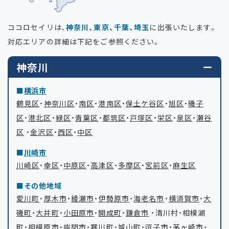
ココロセイリは、
神奈川、東京、千葉、埼玉
に出張いたします。
対応エリアの詳細は下記をご参照ください。
神奈川
横浜市
鶴見区
・
神奈川区
・
南区
・
港南区
・
保土ケ谷区
・
旭区
・
磯子
区
・
港北区
・
緑区
・
青葉区
・
都筑区
・
戸塚区
・
栄区
・
泉区
・
瀬谷
区
・
金沢区
・
西区
・
中区
川崎市
川崎区
・
幸区
・
中原区
・
高津区
・
多摩区
・
宮前区
・
麻生区
その他地域
愛川町
・
厚木市
・
綾瀬市
・
伊勢原市
・
海老名市
・
横須賀市
・
大
磯町
・
大井町
・
小田原市
・
開成町
・
鎌倉市
・清川村・相模湖
町・
相模原市
・
座間市
・
寒川町
・城山町・
逗子市
・
茅ヶ崎市
・