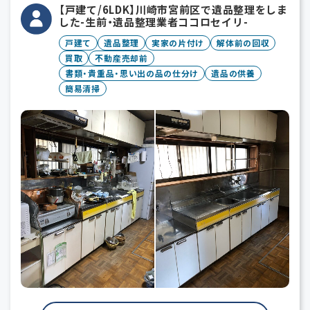
【戸建て/6LDK】川崎市宮前区で遺品整理をしま
した-生前・遺品整理業者ココロセイリ-
戸建て
遺品整理
実家の片付け
解体前の回収
買取
不動産売却前
書類・貴重品・思い出の品の仕分け
遺品の供養
簡易清掃