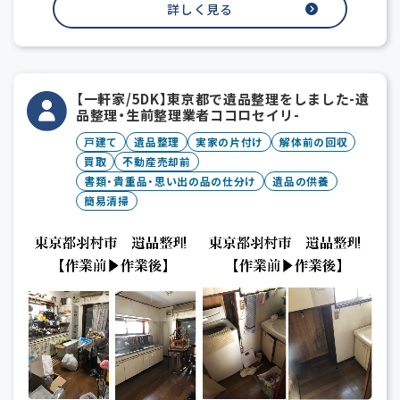
詳しく見る
【一軒家/5DK】東京都で遺品整理をしました-遺
品整理・生前整理業者ココロセイリ-
戸建て
遺品整理
実家の片付け
解体前の回収
買取
不動産売却前
書類・貴重品・思い出の品の仕分け
遺品の供養
簡易清掃